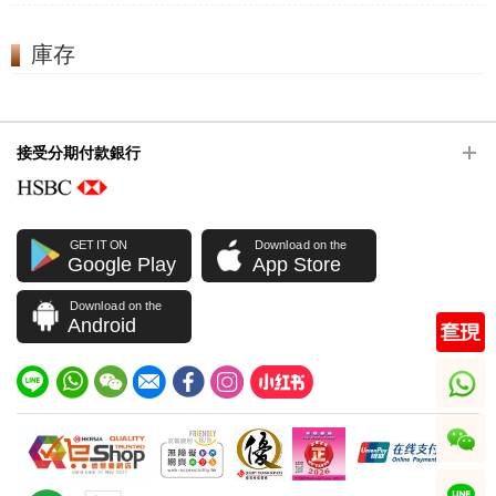
庫存
接受分期付款銀行
GET IT ON
Download on the
Google Play
App Store
Download on the
Android
whatsapp
wechat