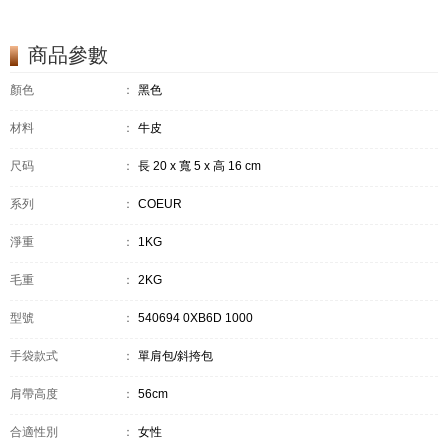
商品參數
顏色
：
黑色
材料
：
牛皮
尺码
：
長 20 x 寬 5 x 高 16 cm
系列
：
COEUR
淨重
：
1KG
毛重
：
2KG
型號
：
540694 0XB6D 1000
手袋款式
：
單肩包/斜挎包
肩帶高度
：
56cm
合適性別
：
女性