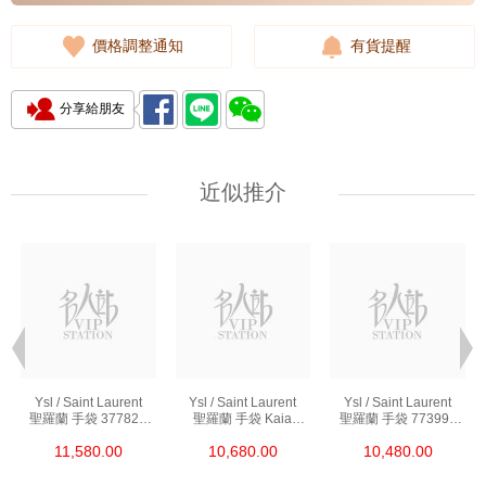
價格調整通知
有貨提醒
分享給朋友
近似推介
Ysl / Saint Laurent
Ysl / Saint Laurent
Ysl / Saint Laurent
聖羅蘭 手袋 377828
聖羅蘭 手袋 Kaia
聖羅蘭 手袋 773995
Bow02 1000 鏈條包/
668809 Bwr0w 1000
Aaddi 1000 單肩包/
11,580.00
10,680.00
10,480.00
斜挎包
單肩包/斜挎包
斜挎包/手提包