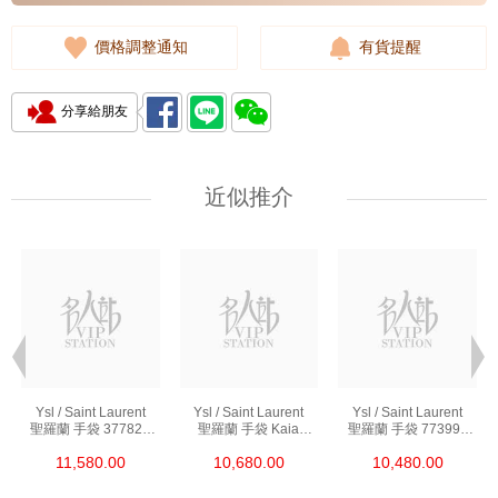
價格調整通知
有貨提醒
分享給朋友
近似推介
Ysl / Saint Laurent
Ysl / Saint Laurent
Ysl / Saint Laurent
聖羅蘭 手袋 377828
聖羅蘭 手袋 Kaia
聖羅蘭 手袋 773995
Bow02 1000 鏈條包/
668809 Bwr0w 1000
Aaddi 1000 單肩包/
11,580.00
10,680.00
10,480.00
斜挎包
單肩包/斜挎包
斜挎包/手提包