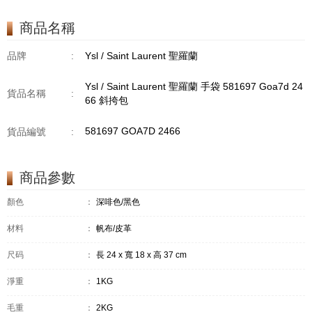
商品名稱
品牌
:
Ysl / Saint Laurent 聖羅蘭
Ysl / Saint Laurent 聖羅蘭 手袋 581697 Goa7d 24
貨品名稱
:
66 斜挎包
581697 GOA7D 2466
貨品編號
:
商品參數
顏色
：
深啡色/黑色
材料
：
帆布/皮革
尺码
：
長 24 x 寬 18 x 高 37 cm
淨重
：
1KG
毛重
：
2KG