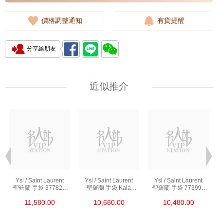
價格調整通知
有貨提醒
分享給朋友
近似推介
Ysl / Saint Laurent
Ysl / Saint Laurent
Ysl / Saint Laurent
聖羅蘭 手袋 377828
聖羅蘭 手袋 Kaia
聖羅蘭 手袋 773995
Bow02 1000 鏈條包/
668809 Bwr0w 1000
Aaddi 1000 單肩包/
11,580.00
10,680.00
10,480.00
斜挎包
單肩包/斜挎包
斜挎包/手提包