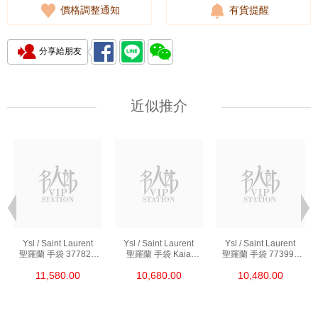
價格調整通知
有貨提醒
分享給朋友
近似推介
Ysl / Saint Laurent
Ysl / Saint Laurent
Ysl / Saint Laurent
聖羅蘭 手袋 377828
聖羅蘭 手袋 Kaia
聖羅蘭 手袋 773995
Bow02 1000 鏈條包/
668809 Bwr0w 1000
Aaddi 1000 單肩包/
11,580.00
10,680.00
10,480.00
斜挎包
單肩包/斜挎包
斜挎包/手提包