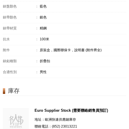
錶盤顏色
：
藍色
錶帶顏色
：
銀色
錶帶材質
：
精鋼
抗水
：
100米
附件
：
原裝盒，國際聯保卡，說明書 (附件齊全)
錶釦種類
：
折疊扣
合適性別
：
男性
庫存
Euro Supplier Stock (需要聯絡銷售員預訂)
地址：歐洲快速供應鏈庫存
聯絡電話：(852) 23013221