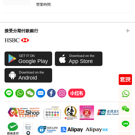
營業時間:
接受分期付款銀行
GET IT ON
Download on the
Google Play
App Store
Download on the
Android
whatsapp
wechat
line