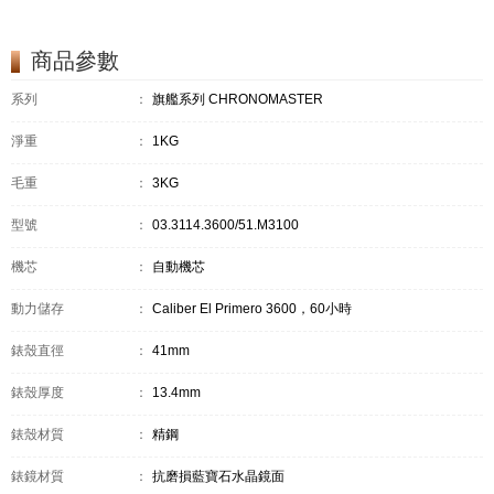
商品參數
系列
：
旗艦系列 CHRONOMASTER
淨重
：
1KG
毛重
：
3KG
型號
：
03.3114.3600/51.M3100
機芯
：
自動機芯
動力儲存
：
Caliber El Primero 3600，60小時
錶殼直徑
：
41mm
錶殼厚度
：
13.4mm
錶殼材質
：
精鋼
錶鏡材質
：
抗磨損藍寶石水晶鏡面