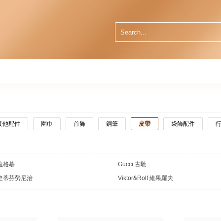
其他配件
圍巾
首飾
鋼筆
皮帶
袋飾配件
菲拉格慕
Gucci 古馳
ci 史蒂芬勞尼治
Viktor&Rolf 維果羅夫