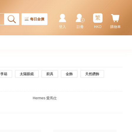
繁
每日金價
登入
註冊
HKD
購物車
行李箱
太陽眼鏡
廚具
金飾
天然鑽飾
Hermes 愛馬仕