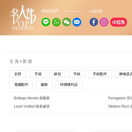
聯絡我們
vip頻道
主 頁
新 貨
全部
手袋
銀包
手錶
手錶配件
飾物及
電腦配件
服飾
特價陳列品
Bottega Veneta 葆蝶家
Ferragamo 
Louis Vuitton 路易威登
Stefano Ric