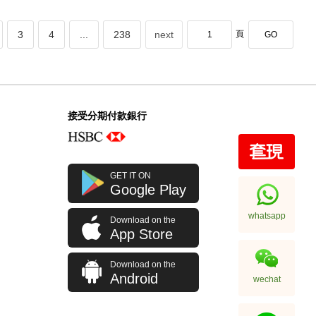
3
4
...
238
next
頁
GO
接受分期付款銀行
GET IT ON
Google Play
whatsapp
Download on the
App Store
Download on the
Android
wechat