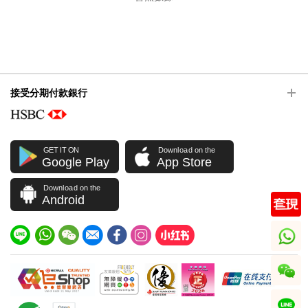
接受分期付款銀行
GET IT ON
Download on the
Google Play
App Store
Download on the
Android
whatsapp
wechat