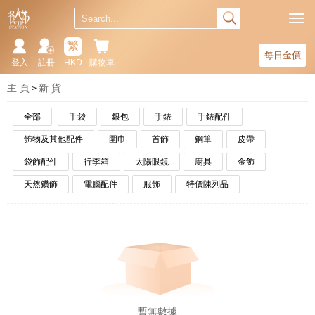
繁
每日金價
登入
註冊
HKD
購物車
主 頁
新 貨
全部
手袋
銀包
手錶
手錶配件
飾物及其他配件
圍巾
首飾
鋼筆
皮帶
袋飾配件
行李箱
太陽眼鏡
廚具
金飾
天然鑽飾
電腦配件
服飾
特價陳列品
暫無數據