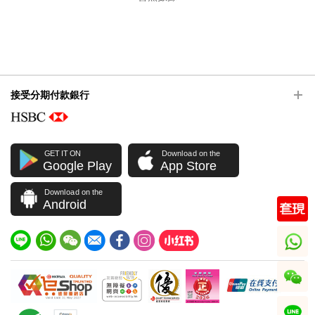
接受分期付款銀行
GET IT ON
Download on the
Google Play
App Store
Download on the
Android
whatsapp
wechat