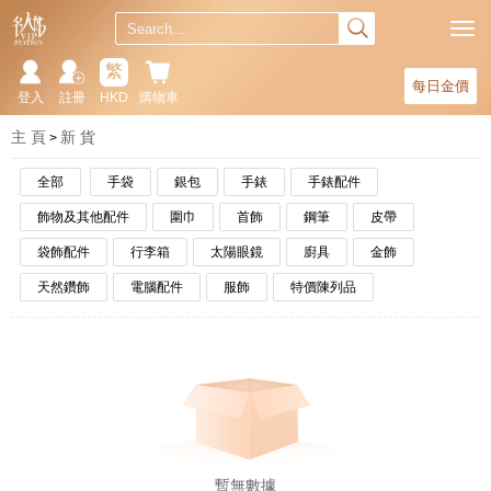
繁
每日金價
登入
註冊
HKD
購物車
主 頁
新 貨
全部
手袋
銀包
手錶
手錶配件
飾物及其他配件
圍巾
首飾
鋼筆
皮帶
袋飾配件
行李箱
太陽眼鏡
廚具
金飾
天然鑽飾
電腦配件
服飾
特價陳列品
暫無數據