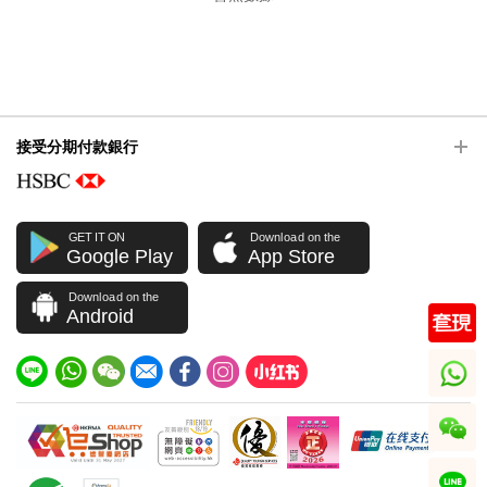
接受分期付款銀行
GET IT ON
Download on the
Google Play
App Store
Download on the
Android
whatsapp
wechat