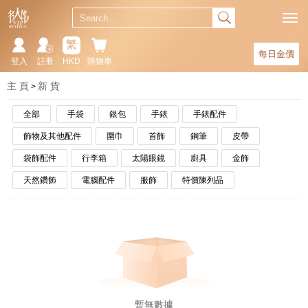
繁
每日金價
登入
註冊
HKD
購物車
主 頁
新 貨
全部
手袋
銀包
手錶
手錶配件
飾物及其他配件
圍巾
首飾
鋼筆
皮帶
袋飾配件
行李箱
太陽眼鏡
廚具
金飾
天然鑽飾
電腦配件
服飾
特價陳列品
暫無數據