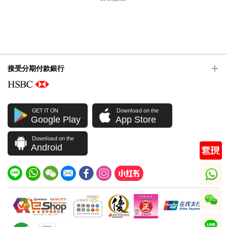
接受分期付款銀行
GET IT ON
Download on the
Google Play
App Store
Download on the
Android
whatsapp
wechat