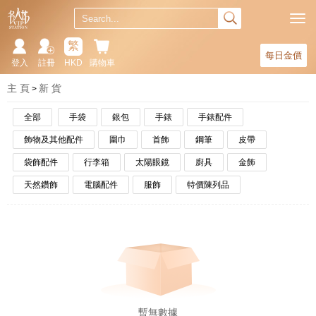
繁
每日金價
登入
註冊
HKD
購物車
主 頁
新 貨
全部
手袋
銀包
手錶
手錶配件
飾物及其他配件
圍巾
首飾
鋼筆
皮帶
袋飾配件
行李箱
太陽眼鏡
廚具
金飾
天然鑽飾
電腦配件
服飾
特價陳列品
暫無數據