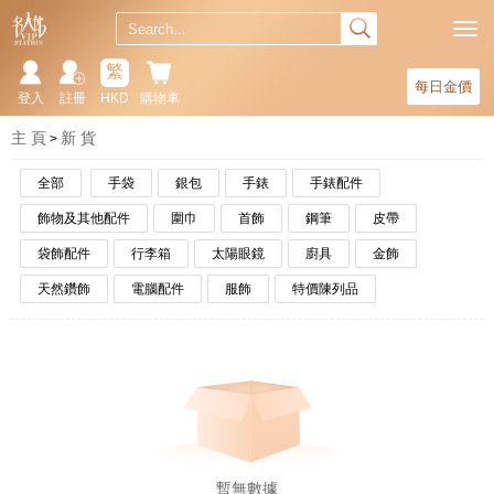
繁
每日金價
登入
註冊
HKD
購物車
主 頁
新 貨
全部
手袋
銀包
手錶
手錶配件
飾物及其他配件
圍巾
首飾
鋼筆
皮帶
袋飾配件
行李箱
太陽眼鏡
廚具
金飾
天然鑽飾
電腦配件
服飾
特價陳列品
暫無數據