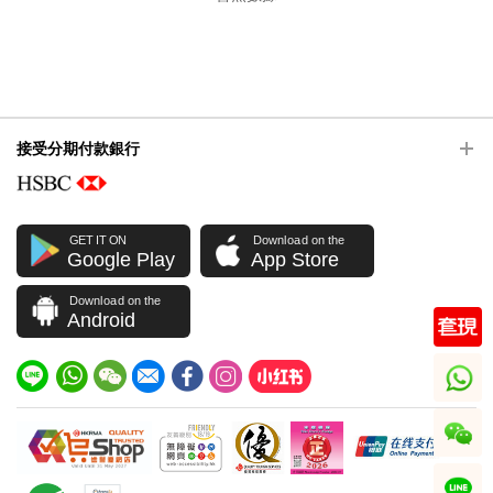
接受分期付款銀行
GET IT ON
Download on the
Google Play
App Store
Download on the
Android
whatsapp
wechat