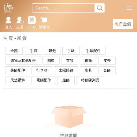
繁
每日金價
登入
註冊
HKD
購物車
主 頁
新 貨
全部
手袋
銀包
手錶
手錶配件
飾物及其他配件
圍巾
首飾
鋼筆
皮帶
袋飾配件
行李箱
太陽眼鏡
廚具
金飾
天然鑽飾
電腦配件
服飾
特價陳列品
暫無數據