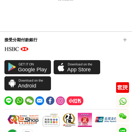
接受分期付款銀行
GET IT ON
Download on the
Google Play
App Store
Download on the
Android
whatsapp
wechat