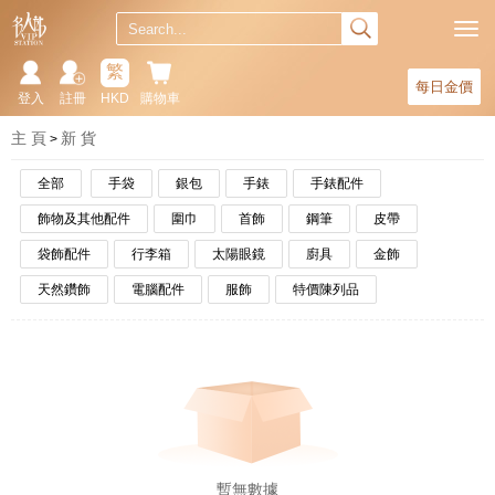
繁
每日金價
登入
註冊
HKD
購物車
主 頁
新 貨
全部
手袋
銀包
手錶
手錶配件
飾物及其他配件
圍巾
首飾
鋼筆
皮帶
袋飾配件
行李箱
太陽眼鏡
廚具
金飾
天然鑽飾
電腦配件
服飾
特價陳列品
暫無數據