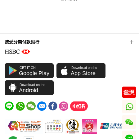
接受分期付款銀行
GET IT ON
Download on the
Google Play
App Store
Download on the
Android
whatsapp
wechat