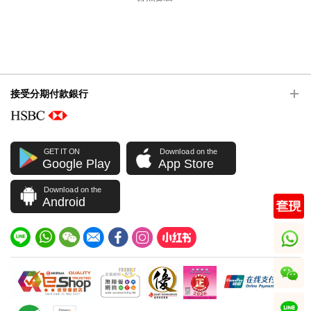
接受分期付款銀行
GET IT ON
Download on the
Google Play
App Store
Download on the
Android
whatsapp
wechat