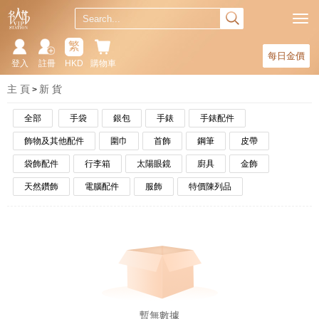
繁
每日金價
登入
註冊
HKD
購物車
主 頁
新 貨
全部
手袋
銀包
手錶
手錶配件
飾物及其他配件
圍巾
首飾
鋼筆
皮帶
袋飾配件
行李箱
太陽眼鏡
廚具
金飾
天然鑽飾
電腦配件
服飾
特價陳列品
暫無數據