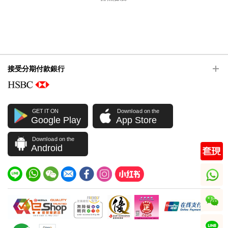
接受分期付款銀行
GET IT ON
Download on the
Google Play
App Store
Download on the
Android
whatsapp
wechat