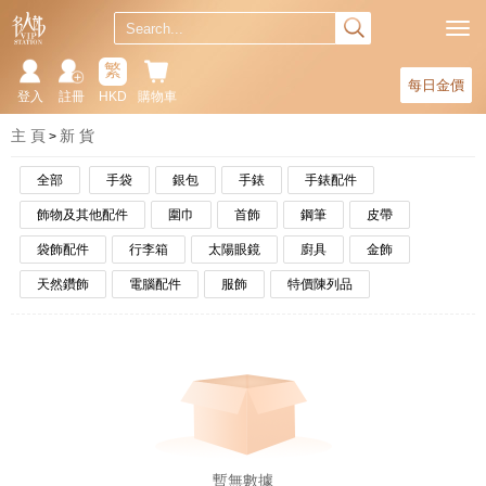
繁
每日金價
登入
註冊
HKD
購物車
主 頁
新 貨
全部
手袋
銀包
手錶
手錶配件
飾物及其他配件
圍巾
首飾
鋼筆
皮帶
袋飾配件
行李箱
太陽眼鏡
廚具
金飾
天然鑽飾
電腦配件
服飾
特價陳列品
暫無數據