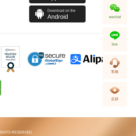
Download on the
Android
wechat
line
客服
足跡
L RIGHTS RESERVED.