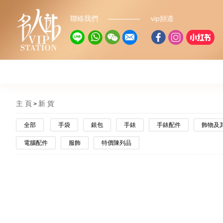
聯絡我們
vip頻道
主 頁
新 貨
全部
手袋
銀包
手錶
手錶配件
飾物及
電腦配件
服飾
特價陳列品