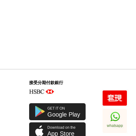
接受分期付款銀行
GET IT ON
Google Play
whatsapp
Download on the
App Store