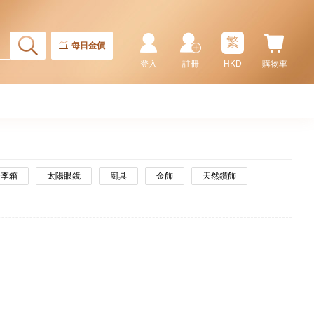
繁
每日金價
登入
註冊
HKD
購物車
行李箱
太陽眼鏡
廚具
金飾
天然鑽飾