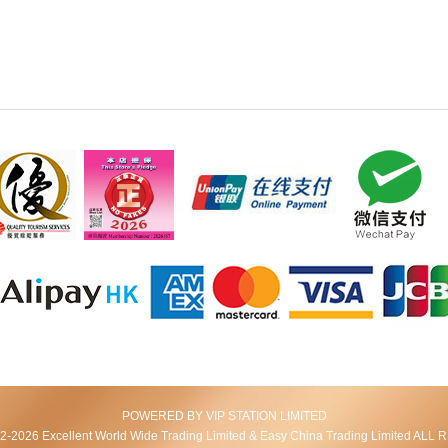
POWERED BY VIP STATION LIMITED
2026 Excellent World Wide Trading Limited & Easy China Trading Limited AL