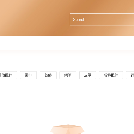
其他配件
圍巾
首飾
鋼筆
皮帶
袋飾配件