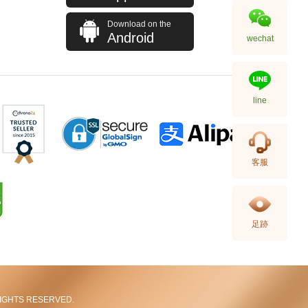
Download on the
Android
wechat
line
客服
足跡
L RIGHTS RESERVED.