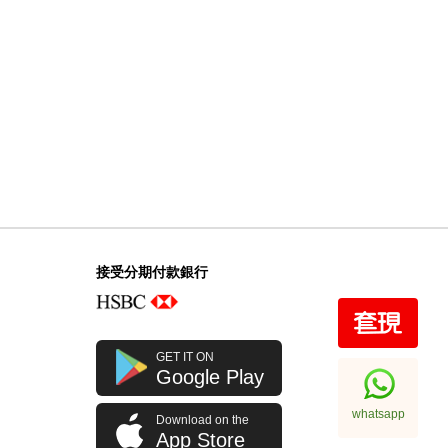
接受分期付款銀行
GET IT ON
Google Play
whatsapp
Download on the
App Store