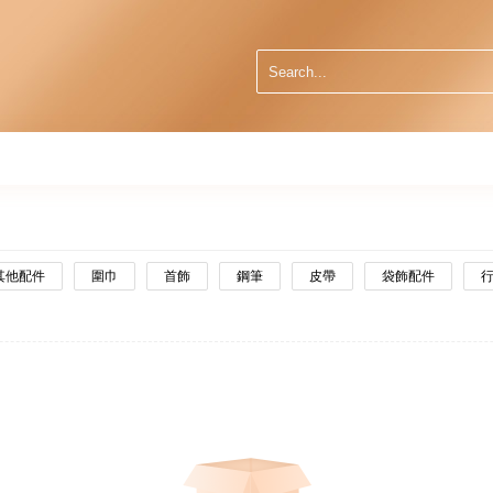
其他配件
圍巾
首飾
鋼筆
皮帶
袋飾配件