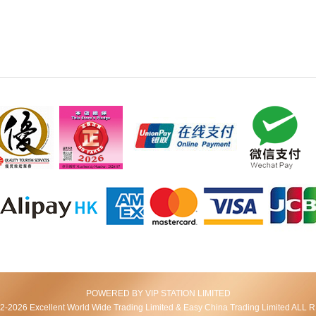
POWERED BY VIP STATION LIMITED
2026 Excellent World Wide Trading Limited & Easy China Trading Limited AL