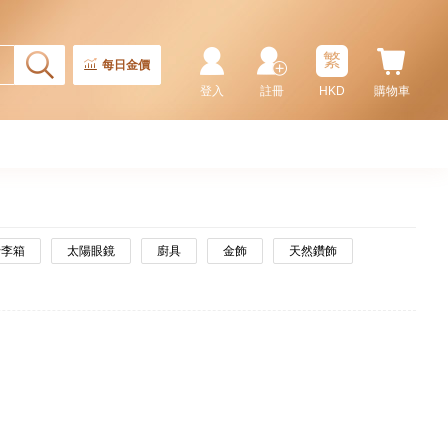
繁
每日金價
登入
註冊
HKD
購物車
行李箱
太陽眼鏡
廚具
金飾
天然鑽飾