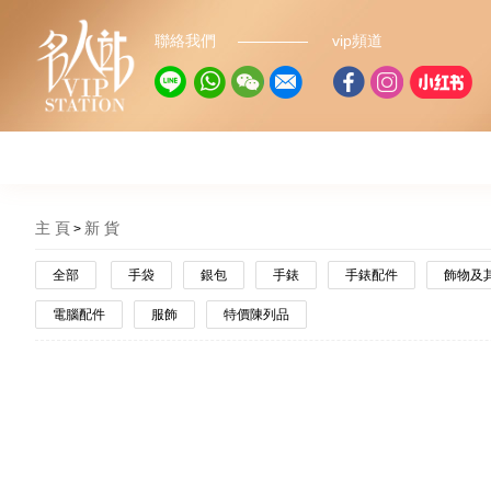
聯絡我們
vip頻道
主 頁
新 貨
全部
手袋
銀包
手錶
手錶配件
飾物及
電腦配件
服飾
特價陳列品