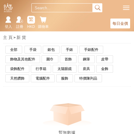
繁
每日金價
登入
註冊
HKD
購物車
主 頁
新 貨
全部
手袋
銀包
手錶
手錶配件
飾物及其他配件
圍巾
首飾
鋼筆
皮帶
袋飾配件
行李箱
太陽眼鏡
廚具
金飾
天然鑽飾
電腦配件
服飾
特價陳列品
暫無數據