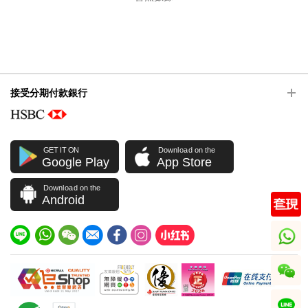
接受分期付款銀行
GET IT ON
Download on the
Google Play
App Store
Download on the
Android
whatsapp
wechat