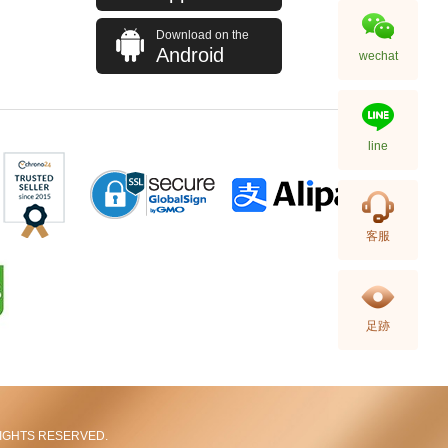
Download on the
Android
wechat
line
客服
足跡
L RIGHTS RESERVED.