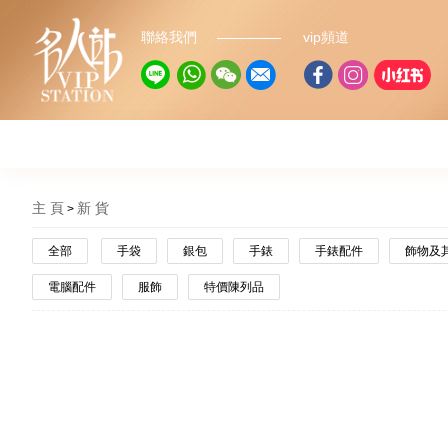
聯絡我們
vip頻道
主 頁
新 貨
全部
手袋
銀包
手錶
手錶配件
飾物及
電腦配件
服飾
特價陳列品