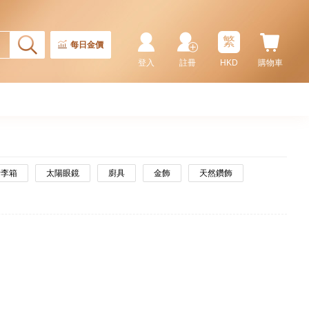
繁
每日金價
登入
註冊
HKD
購物車
行李箱
太陽眼鏡
廚具
金飾
天然鑽飾