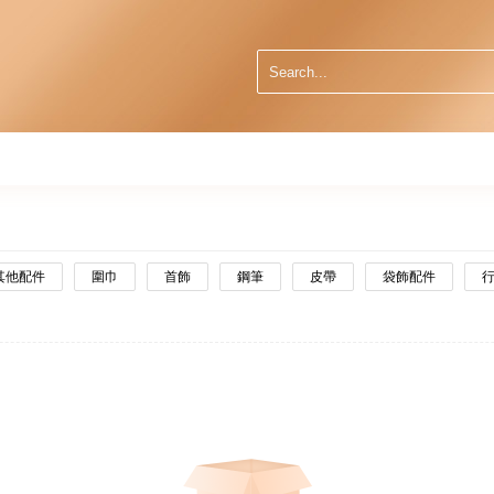
其他配件
圍巾
首飾
鋼筆
皮帶
袋飾配件