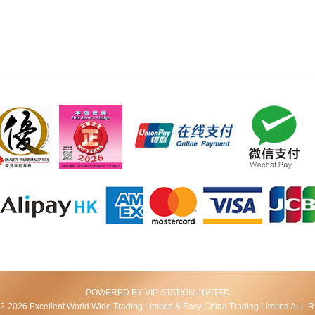
POWERED BY VIP STATION LIMITED
2026 Excellent World Wide Trading Limited & Easy China Trading Limited AL