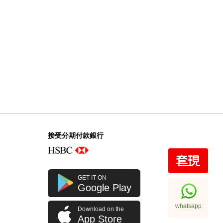
接受分期付款銀行
GET IT ON
Google Play
whatsapp
Download on the
App Store