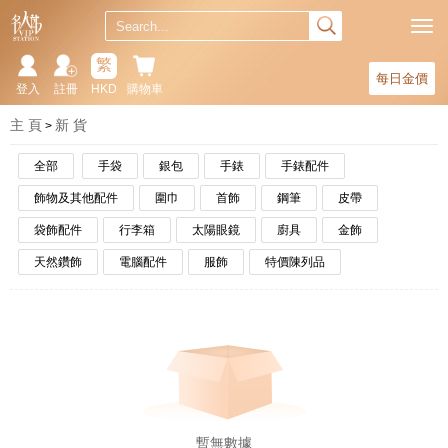
繁
每日金價
登入
註冊
HKD
購物車
主 頁
新 貨
全部
手袋
銀包
手錶
手錶配件
飾物及其他配件
圍巾
首飾
鋼筆
皮帶
袋飾配件
行李箱
太陽眼鏡
廚具
金飾
天然鑽飾
電腦配件
服飾
特價陳列品
暫無數據