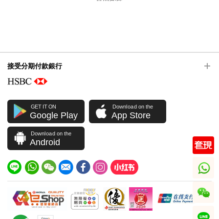
接受分期付款銀行
GET IT ON
Download on the
Google Play
App Store
Download on the
Android
whatsapp
wechat