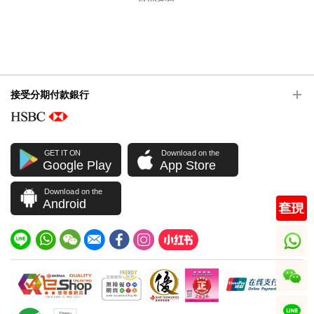
接受分期付款銀行
GET IT ON
Download on the
Google Play
App Store
Download on the
Android
whatsapp
wechat