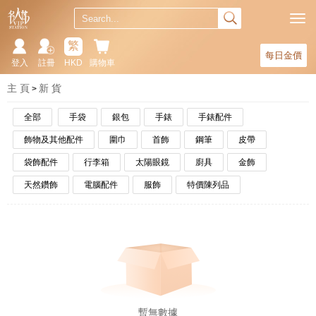
繁
每日金價
登入
註冊
HKD
購物車
主 頁
新 貨
全部
手袋
銀包
手錶
手錶配件
飾物及其他配件
圍巾
首飾
鋼筆
皮帶
袋飾配件
行李箱
太陽眼鏡
廚具
金飾
天然鑽飾
電腦配件
服飾
特價陳列品
暫無數據