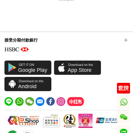
接受分期付款銀行
GET IT ON
Download on the
Google Play
App Store
Download on the
Android
whatsapp
wechat