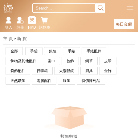
繁
每日金價
登入
註冊
HKD
購物車
主 頁
新 貨
全部
手袋
銀包
手錶
手錶配件
飾物及其他配件
圍巾
首飾
鋼筆
皮帶
袋飾配件
行李箱
太陽眼鏡
廚具
金飾
天然鑽飾
電腦配件
服飾
特價陳列品
暫無數據