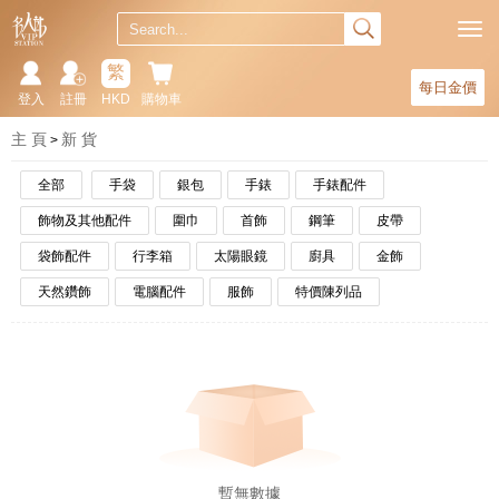
繁
每日金價
登入
註冊
HKD
購物車
主 頁
新 貨
全部
手袋
銀包
手錶
手錶配件
飾物及其他配件
圍巾
首飾
鋼筆
皮帶
袋飾配件
行李箱
太陽眼鏡
廚具
金飾
天然鑽飾
電腦配件
服飾
特價陳列品
暫無數據