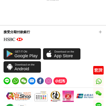
接受分期付款銀行
GET IT ON
Download on the
Google Play
App Store
Download on the
Android
whatsapp
wechat