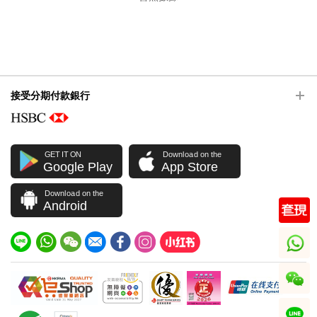
接受分期付款銀行
GET IT ON
Download on the
Google Play
App Store
Download on the
Android
whatsapp
wechat