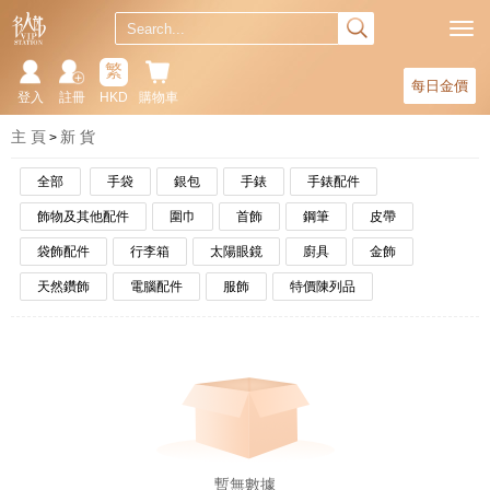
繁
每日金價
登入
註冊
HKD
購物車
主 頁
新 貨
全部
手袋
銀包
手錶
手錶配件
飾物及其他配件
圍巾
首飾
鋼筆
皮帶
袋飾配件
行李箱
太陽眼鏡
廚具
金飾
天然鑽飾
電腦配件
服飾
特價陳列品
暫無數據