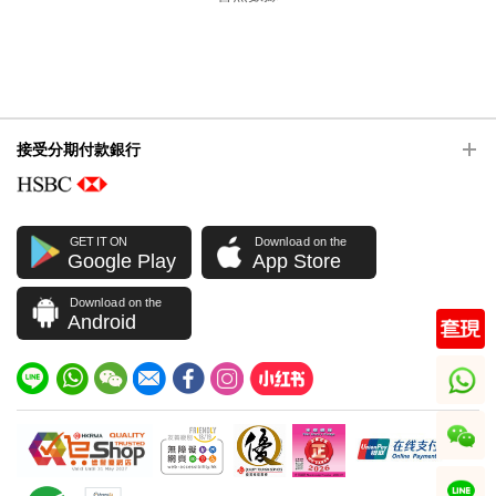
接受分期付款銀行
GET IT ON
Download on the
Google Play
App Store
Download on the
Android
whatsapp
wechat