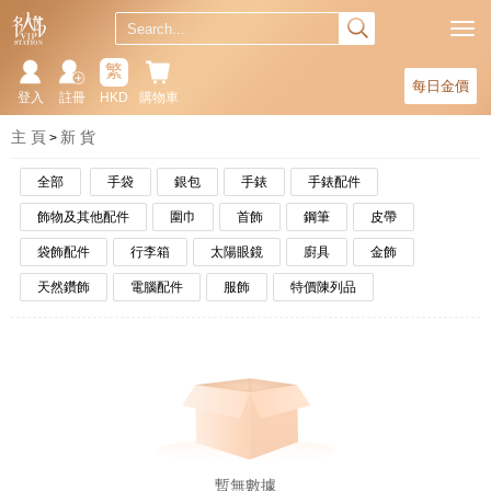
繁
每日金價
登入
註冊
HKD
購物車
主 頁
新 貨
全部
手袋
銀包
手錶
手錶配件
飾物及其他配件
圍巾
首飾
鋼筆
皮帶
袋飾配件
行李箱
太陽眼鏡
廚具
金飾
天然鑽飾
電腦配件
服飾
特價陳列品
暫無數據