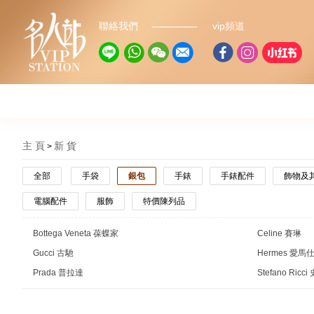
聯絡我們
vip頻道
主 頁
新 貨
全部
手袋
銀包
手錶
手錶配件
飾物及
電腦配件
服飾
特價陳列品
Bottega Veneta 葆蝶家
Celine 賽琳
Gucci 古馳
Hermes 愛馬
Prada 普拉達
Stefano Ric