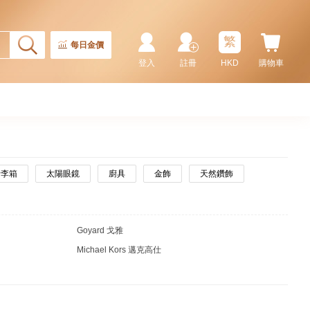
繁
每日金價
登入
註冊
HKD
購物車
行李箱
太陽眼鏡
廚具
金飾
天然鑽飾
Goyard 戈雅
Michael Kors 邁克高仕