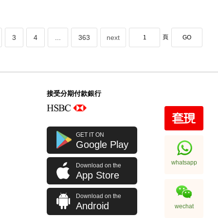
3
4
...
363
next
頁
GO
接受分期付款銀行
GET IT ON
Google Play
whatsapp
Download on the
App Store
Download on the
Android
wechat