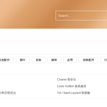
其他配件
圍巾
首飾
鋼筆
皮帶
袋飾配件
Chanel 香奈兒
仕
Louis Vuitton 路易威登
ci 史蒂芬勞尼治
Ysl / Saint Laurent 聖羅蘭