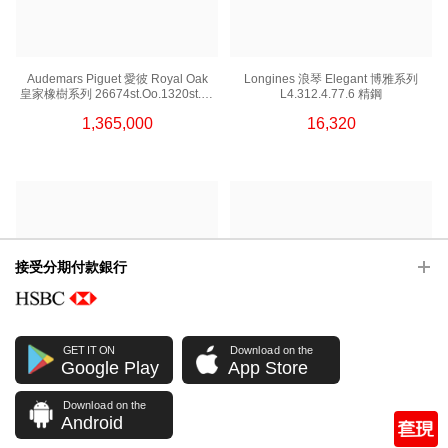
Audemars Piguet 愛彼 Royal Oak
Longines 浪琴 Elegant 博雅系列
皇家橡樹系列 26674st.Oo.1320st.02
L4.312.4.77.6 精鋼
精鋼
1,365,000
16,320
接受分期付款銀行
GET IT ON
Download on the
Google Play
App Store
Rolex 勞力士 恒動日誌型 Datejust
Omega 歐米茄 Seamaster 海馬系列
Download on the
Android
126281rbr-0041 18kt玫瑰金鋼/鑽
220.20.30.20.10.002 18kt玫瑰金/鋼