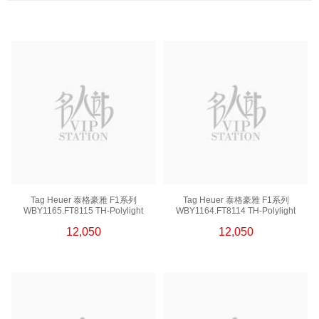
Corum 崑崙
Franck Muller 法蘭克穆勒
Girard Perregaux 芝柏
Glashutte 格拉蘇蒂
Grand Seiko 冠藍獅
Hublot 宇舶
IWC 萬國
Jacob & Co 捷克豹
Jaeger-Lecoultre 積家
Longines 浪琴
Movado 摩凡陀
Omega 歐米茄
Oris 豪利時
Panerai 沛納海
Parmigiani 帕瑪強尼
Patek Philippe 百達翡麗
Piaget 伯爵
Rado 雷達
Richard Mille 理查德米勒
Roger Dubuis 羅杰杜彼
Tag Heuer 泰格豪雅 F1系列
Tag Heuer 泰格豪雅 F1系列
Rolex 勞力士
Tag Heuer 泰格豪雅
WBY1165.FT8115 TH-Polylight
WBY1164.FT8114 TH-Polylight
Tissot 天梭
Titoni 梅花
12,050
12,050
Tudor 帝舵
Vacheron Constantin 江詩丹頓
Zenith 真力時