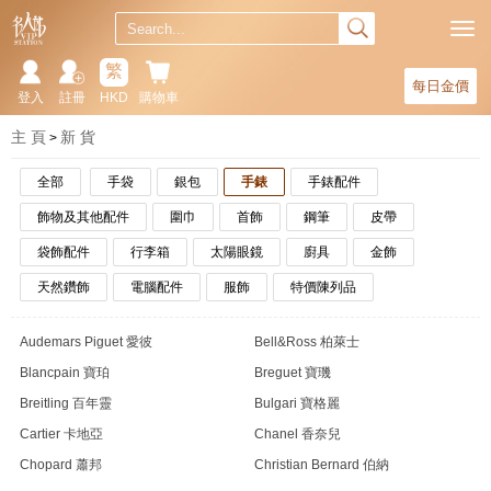
繁
每日金價
登入
註冊
HKD
購物車
主 頁
新 貨
全部
手袋
銀包
手錶
手錶配件
飾物及其他配件
圍巾
首飾
鋼筆
皮帶
袋飾配件
行李箱
太陽眼鏡
廚具
金飾
天然鑽飾
電腦配件
服飾
特價陳列品
Audemars Piguet 愛彼
Bell&Ross 柏萊士
Blancpain 寶珀
Breguet 寶璣
Breitling 百年靈
Bulgari 寶格麗
Cartier 卡地亞
Chanel 香奈兒
Chopard 蕭邦
Christian Bernard 伯納