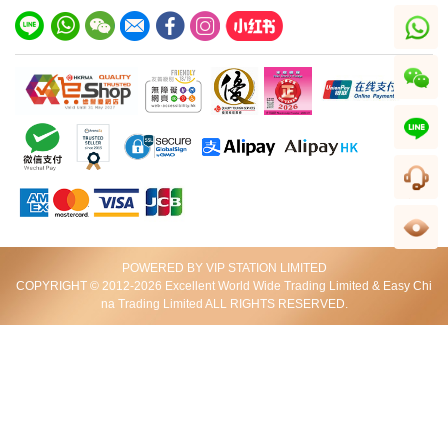
HKD 230,000
HKD 70,110
whatsapp
wechat
line
客服
足跡
POWERED BY VIP STATION LIMITED
Longines 浪琴 Conquest 康卡斯系列
Glashutte 格拉蘇蒂 Lady Serenade
COPYRIGHT © 2012-2026 Excellent World Wide Trading Limited & Easy Chi
L3.779.4.99.6 精鋼
1-35-14-04-12-04 精鋼/鑽
na Trading Limited ALL RIGHTS RESERVED.
HKD 13,520
HKD 84,750