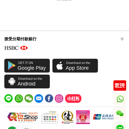
接受分期付款銀行
GET IT ON
Download on the
Google Play
App Store
Download on the
Android
whatsapp
wechat