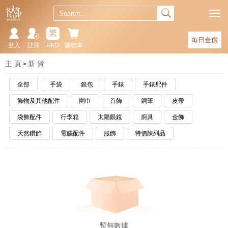
繁
每日金價
登入
註冊
HKD
購物車
主 頁
新 貨
全部
手袋
銀包
手錶
手錶配件
飾物及其他配件
圍巾
首飾
鋼筆
皮帶
袋飾配件
行李箱
太陽眼鏡
廚具
金飾
天然鑽飾
電腦配件
服飾
特價陳列品
暫無數據