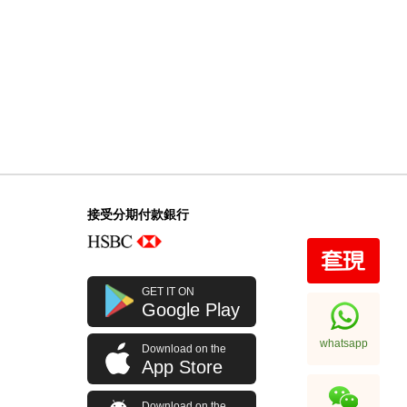
接受分期付款銀行
GET IT ON
Google Play
whatsapp
Download on the
App Store
Download on the