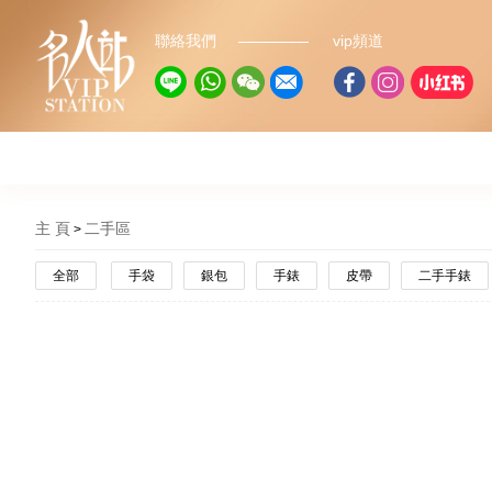
聯絡我們
vip頻道
主 頁
二手區
全部
手袋
銀包
手錶
皮帶
二手手錶