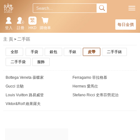
繁
每日金價
登入
註冊
HKD
購物車
主 頁
二手區
全部
手袋
銀包
手錶
皮帶
二手手錶
二手手袋
服飾
Bottega Veneta 葆蝶家
Ferragamo 菲拉格慕
Gucci 古馳
Hermes 愛馬仕
Louis Vuitton 路易威登
Stefano Ricci 史蒂芬勞尼治
Viktor&Rolf 維果羅夫