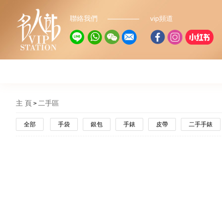
聯絡我們
vip頻道
主 頁
二手區
全部
手袋
銀包
手錶
皮帶
二手手錶