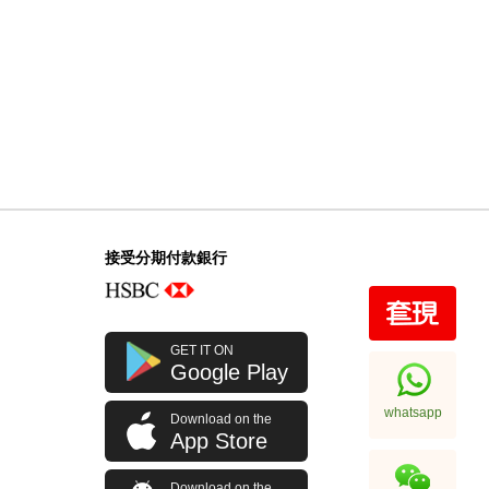
接受分期付款銀行
GET IT ON
Google Play
whatsapp
Download on the
App Store
Download on the