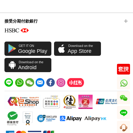
接受分期付款銀行
GET IT ON
Download on the
Google Play
App Store
Download on the
Android
whatsapp
wechat
line