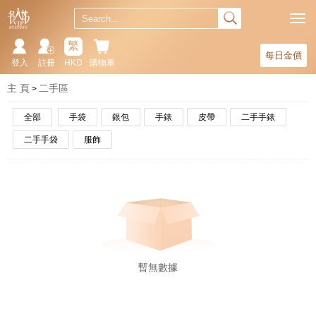
繁
每日金價
登入
註冊
HKD
購物車
主 頁
二手區
全部
手袋
銀包
手錶
皮帶
二手手錶
二手手袋
服飾
暫無數據