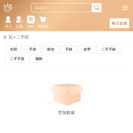
繁
每日金價
登入
註冊
HKD
購物車
主 頁
二手區
全部
手袋
銀包
手錶
皮帶
二手手錶
二手手袋
服飾
暫無數據