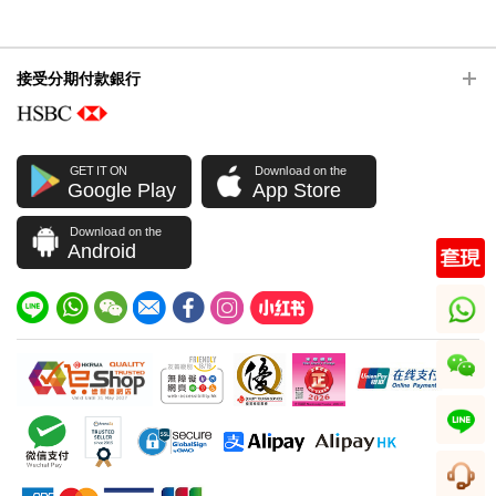
接受分期付款銀行
GET IT ON
Download on the
Google Play
App Store
Download on the
Android
whatsapp
wechat
line