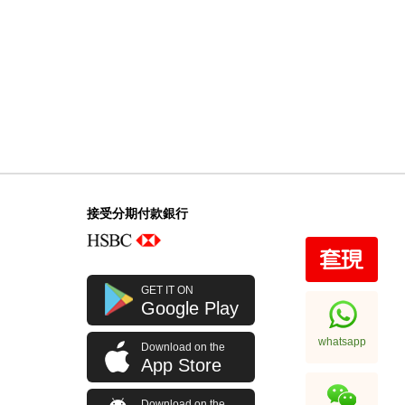
接受分期付款銀行
GET IT ON
Google Play
whatsapp
Download on the
App Store
Download on the