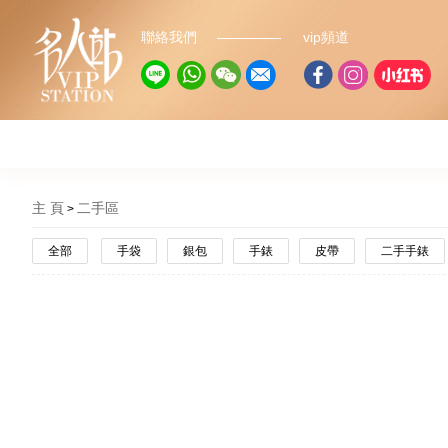
聯絡我們
vip頻道
主 頁
二手區
全部
手袋
銀包
手錶
皮帶
二手手錶