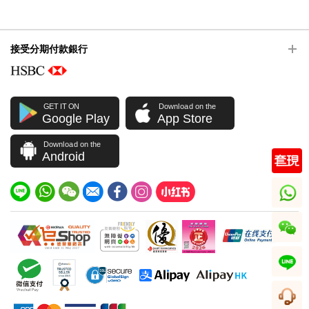
接受分期付款銀行
GET IT ON
Download on the
Google Play
App Store
Download on the
Android
whatsapp
wechat
line