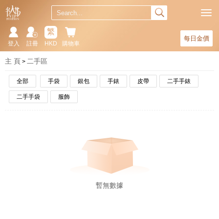
繁
每日金價
登入
註冊
HKD
購物車
主 頁
二手區
全部
手袋
銀包
手錶
皮帶
二手手錶
二手手袋
服飾
暫無數據