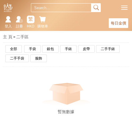
繁
每日金價
登入
註冊
HKD
購物車
主 頁
二手區
全部
手袋
銀包
手錶
皮帶
二手手錶
二手手袋
服飾
暫無數據