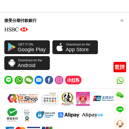
接受分期付款銀行
GET IT ON
Download on the
Google Play
App Store
Download on the
Android
whatsapp
wechat
line