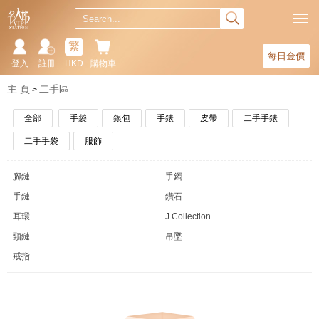
繁
每日金價
登入
註冊
HKD
購物車
主 頁
二手區
全部
手袋
銀包
手錶
皮帶
二手手錶
二手手袋
服飾
腳鏈
手鐲
手鏈
鑽石
耳環
J Collection
頸鏈
吊墜
戒指