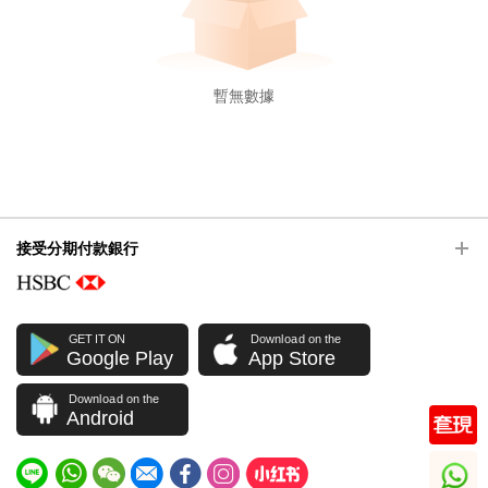
暫無數據
接受分期付款銀行
GET IT ON
Download on the
Google Play
App Store
Download on the
Android