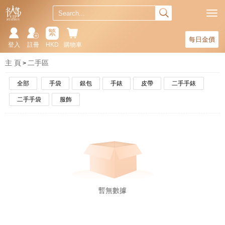
繁
每日金價
登入
註冊
HKD
購物車
主 頁
二手區
全部
手袋
銀包
手錶
皮帶
二手手錶
二手手袋
服飾
暫無數據