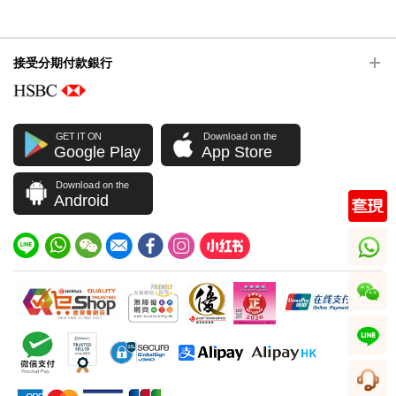
接受分期付款銀行
GET IT ON
Download on the
Google Play
App Store
Download on the
Android
whatsapp
wechat
line