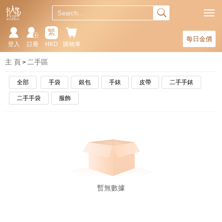
繁
每日金價
登入
註冊
HKD
購物車
主 頁
二手區
全部
手袋
銀包
手錶
皮帶
二手手錶
二手手袋
服飾
暫無數據