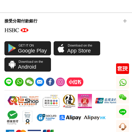
接受分期付款銀行
GET IT ON
Download on the
Google Play
App Store
Download on the
Android
whatsapp
wechat
line