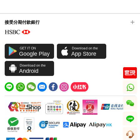
接受分期付款銀行
GET IT ON
Download on the
Google Play
App Store
Download on the
Android
whatsapp
wechat
line