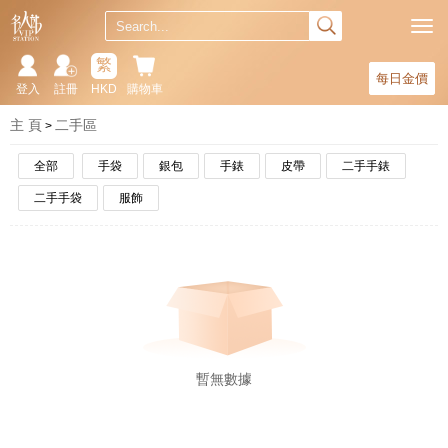
繁
每日金價
登入
註冊
HKD
購物車
主 頁
二手區
全部
手袋
銀包
手錶
皮帶
二手手錶
二手手袋
服飾
暫無數據