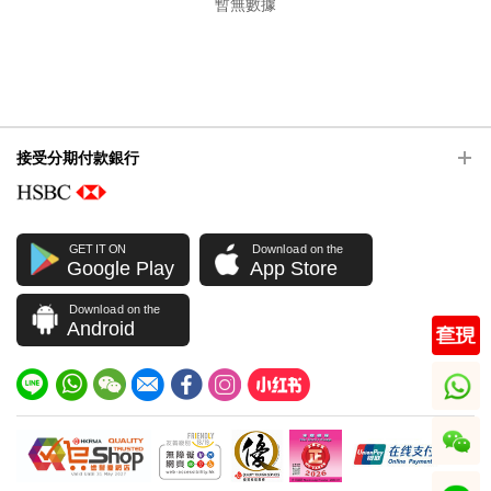
暫無數據
接受分期付款銀行
GET IT ON
Download on the
Google Play
App Store
Download on the
Android
whatsapp
wechat