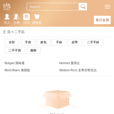
繁
每日金價
登入
註冊
HKD
購物車
主 頁
二手區
全部
手袋
銀包
手錶
皮帶
二手手錶
二手手袋
服飾
Bulgari 寶格麗
Hermes 愛馬仕
Mont Blanc 萬寶龍
Stefano Ricci 史蒂芬勞尼治