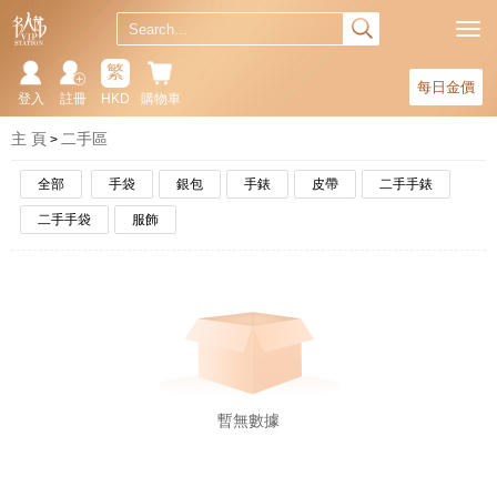
繁
每日金價
登入
註冊
HKD
購物車
主 頁
二手區
全部
手袋
銀包
手錶
皮帶
二手手錶
二手手袋
服飾
暫無數據