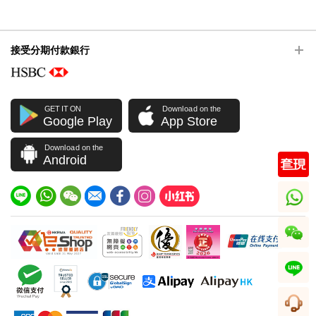
接受分期付款銀行
GET IT ON
Download on the
Google Play
App Store
Download on the
Android
whatsapp
wechat
line