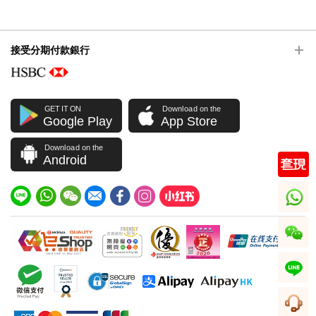
接受分期付款銀行
GET IT ON
Download on the
Google Play
App Store
Download on the
Android
whatsapp
wechat
line