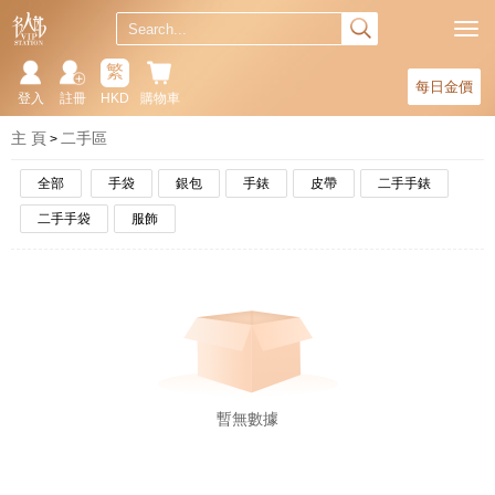
繁
每日金價
登入
註冊
HKD
購物車
主 頁
二手區
全部
手袋
銀包
手錶
皮帶
二手手錶
二手手袋
服飾
暫無數據