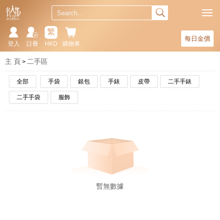
繁
每日金價
登入
註冊
HKD
購物車
主 頁
二手區
全部
手袋
銀包
手錶
皮帶
二手手錶
二手手袋
服飾
暫無數據