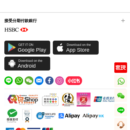
接受分期付款銀行
GET IT ON
Download on the
Google Play
App Store
Download on the
Android
whatsapp
wechat
line