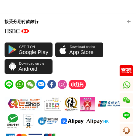
接受分期付款銀行
GET IT ON
Download on the
Google Play
App Store
Download on the
Android
whatsapp
wechat
line