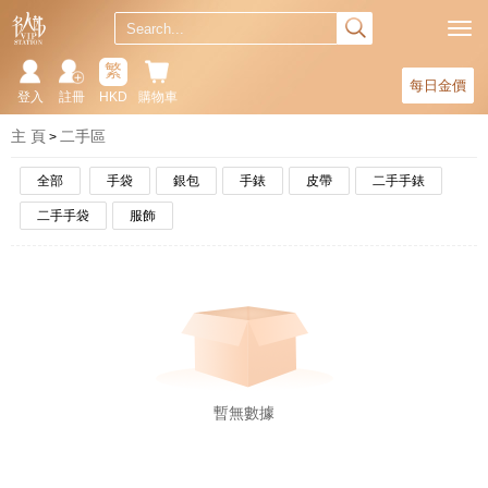
繁
每日金價
登入
註冊
HKD
購物車
主 頁
二手區
全部
手袋
銀包
手錶
皮帶
二手手錶
二手手袋
服飾
暫無數據