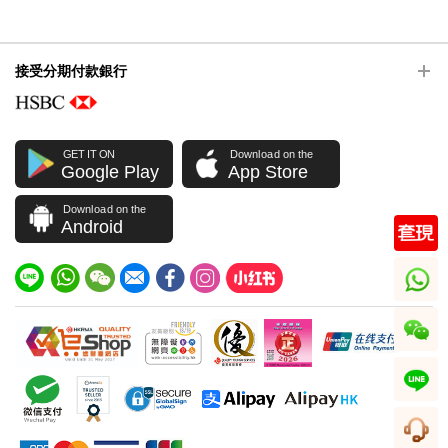
接受分期付款銀行
GET IT ON
Download on the
Google Play
App Store
Download on the
Android
whatsapp
wechat
line