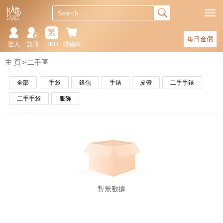
繁
每日金價
登入
註冊
HKD
購物車
主 頁
二手區
全部
手袋
銀包
手錶
皮帶
二手手錶
二手手袋
服飾
暫無數據