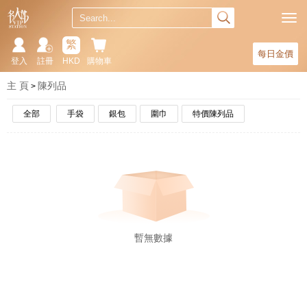
繁
每日金價
登入
註冊
HKD
購物車
主 頁
陳列品
全部
手袋
銀包
圍巾
特價陳列品
暫無數據