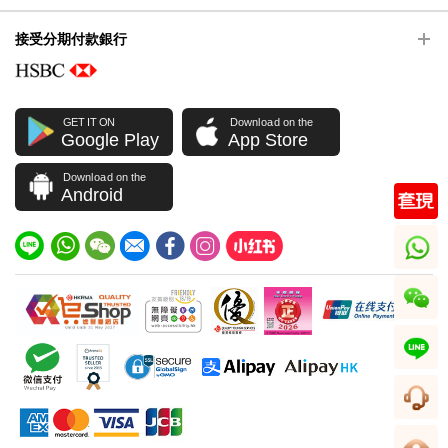
接受分期付款銀行
GET IT ON
Download on the
Google Play
App Store
Download on the
Android
whatsapp
wechat
line
客服