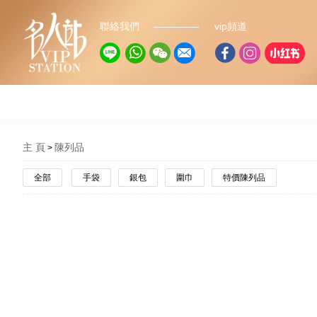
聯絡我們
vip頻道
主 頁
陳列品
全部
手袋
銀包
圍巾
特價陳列品