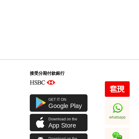
接受分期付款銀行
GET IT ON
Google Play
whatsapp
Download on the
App Store
Download on the