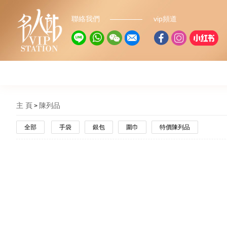
聯絡我們
vip頻道
主 頁
陳列品
全部
手袋
銀包
圍巾
特價陳列品