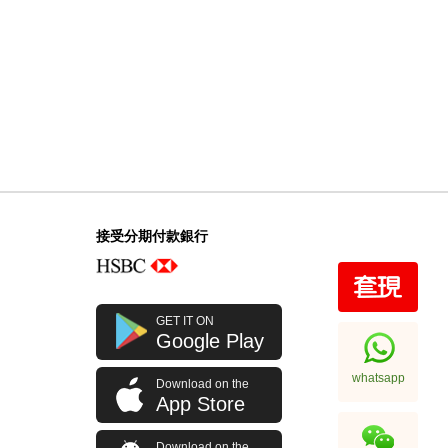
接受分期付款銀行
GET IT ON
Google Play
whatsapp
Download on the
App Store
Download on the